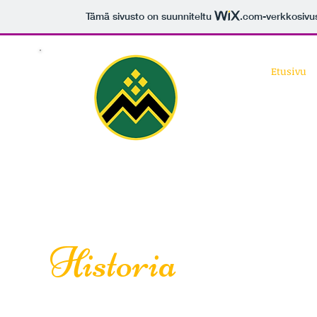
Tämä sivusto on suunniteltu
.com
-verkkosivu
Etusivu
Sarantalo
Historia
Saran Maamiesseurantalo on valmistunu